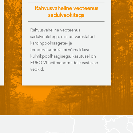
Rahvusvaheline veoteenus
sadulveokitega
Rahvusvaheline veoteenus
sadulveokitega, mis on varustatud
kardinpoolhaagete- ja
temperatuurirežiimi võimaldava
külmikpoolhaagisega, kasutusel on
EURO VI heitmenormidele vastavad
veokid.