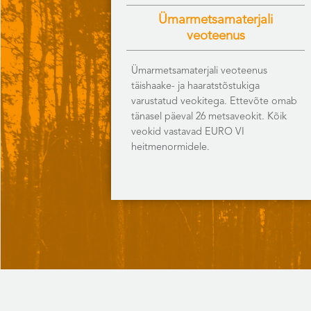
Ümarmetsamaterjali
veoteenus
Ümarmetsamaterjali veoteenus
täishaake- ja haaratstõstukiga
varustatud veokitega. Ettevõte omab
tänasel päeval 26 metsaveokit. Kõik
veokid vastavad EURO VI
heitmenormidele.